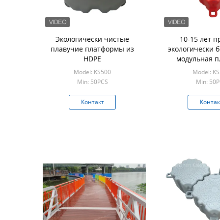
Экологически чистые
10-15 лет 
плавучие платформы из
экологически 
HDPE
модульная п
платформа ре
Model: KS500
Model: K
лыжный док пла
Min: 50PCS
Min: 50
плавучий 
Контакт
Контак