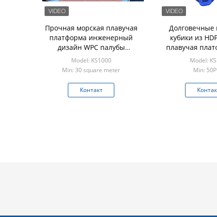
Прочная морская плавучая
Долговечные 
платформа инженерный
кубики из HD
дизайн WPC палубы
плавучая плат
плавучая доковая дорожка
водного дока По
Model: KS1000
Model: K
и реактивн
Min: 30 square meter
Min: 50
Контакт
Контак