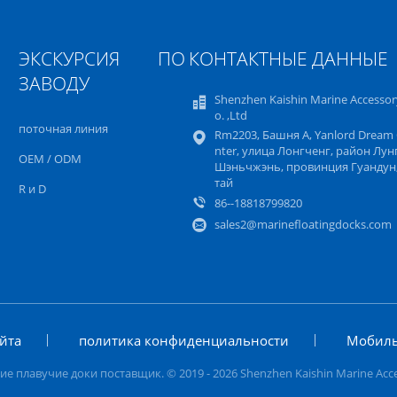
ЭКСКУРСИЯ ПО
КОНТАКТНЫЕ ДАННЫЕ
ЗАВОДУ
Shenzhen Kaishin Marine Accessor
o. ,Ltd
поточная линия
Rm2203, Башня A, Yanlord Dream
nter, улица Лонгченг, район Лун
OEM / ODM
Шэньчжэнь, провинция Гуандун,
тай
R и D
86--18818799820
sales2@marinefloatingdocks.com
айта
политика конфиденциальности
Мобиль
плавучие доки поставщик. © 2019 - 2026 Shenzhen Kaishin Marine Accessor