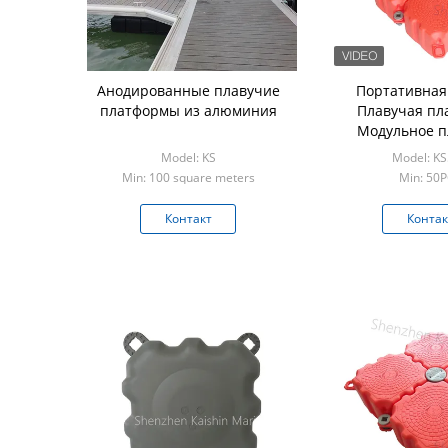
Анодированные плавучие
Портативная
платформы из алюминия
Плавучая пл
Модульное п
решение Плаву
Model: KS
Model: K
Яхта Плаву
Min: 100 square meters
Min: 50
Контакт
Контак