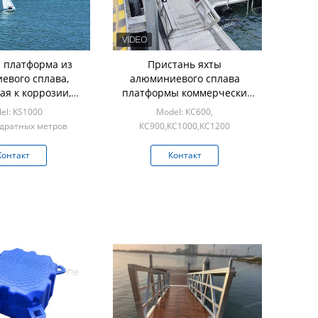
 платформа из
Пристань яхты
евого сплава,
алюминиевого сплава
ая к коррозии,
платформы коммерчески
ый срок службы
морского пехотинца
el: KS1000
Model: КС600,
тани / причала
плавучих доков плавая
адратных метров
КС900,КС1000,КС1200
анти- УЛЬТРАФИОЛЕТОВАЯ
Min: 1квадратный метр
Контакт
Контакт