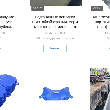
лавучие
Подгонянные поплавки
Многофун
плавучие
HDPE обвайзера платформ
портати
кубики,
морского алюминиевого
платфо
ть 350 кг/
мостк цвета плавая
S500
Model: КС6001
Mod
резиновые
PCS
Min: 5 квадратных метров
Mi
т
Контакт