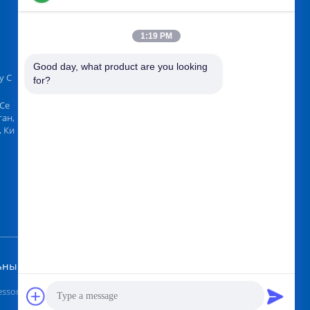
1:19 PM
НАЙТИ НАС НА
Good day, what product are you looking 
y C
for?
 Ce
ган,
 Ки
Отправить
ный сайт
y Co. ,Ltd. All Rights Reserved.