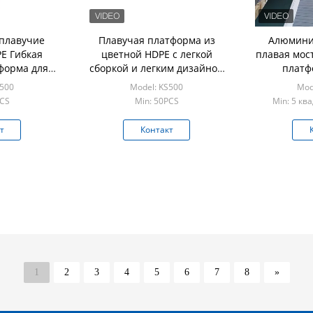
плавучие
Плавучая платформа из
Алюмини
PE Гибкая
цветной HDPE с легкой
плавая мос
форма для
сборкой и легким дизайном
платф
нтон для яхт
для модульной плавучей
УЛЬТРА
S500
Model: KS500
Mod
ых лыж
доки
ус
PCS
Min: 50PCS
Min: 5 кв
т
Контакт
1
2
3
4
5
6
7
8
»