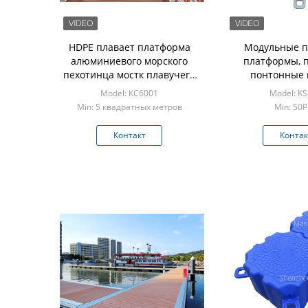
HDPE плавает платформа
Модульные п
алюминиевого морского
платформы, 
пехотинца мостк плавучего
понтонные 
дока плавая
грузоподъемнос
Model: КС6001
Model: K
кв.м.
Min: 5 квадратных метров
Min: 50
Контакт
Контак