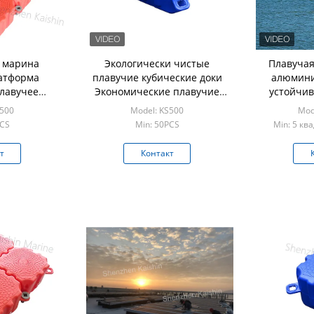
 марина
Экологически чистые
Плавучая
атформа
плавучие кубические доки
алюмини
лавучее
Экономические плавучие
устойчив
чие кубики
устройства Пластиковая
длительн
S500
Model: KS500
Mod
чая док
плавучая платформа из
для прис
PCS
Min: 50PCS
Min: 5 кв
HDPE
т
Контакт