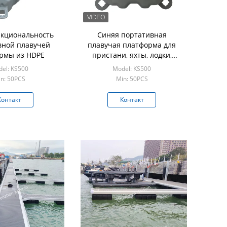
кциональность
Синяя портативная
вной плавучей
плавучая платформа для
рмы из HDPE
пристани, яхты, лодки,
гидроцикла, плавучего дока,
el: KS500
Model: KS500
кубиков из полиэтилена
n: 50PCS
Min: 50PCS
высокой плотности
Контакт
Контакт