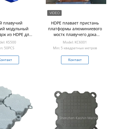
й плавучий
HDPE плавает пристань
кий модульный
платформы алюминиевого
док из HDPE для
мостк плавучего дока
 платформы для
морская плавая
el: KS500
Model: КС6001
тивных лыж
n: 50PCS
Min: 5 квадратных метров
Контакт
Контакт