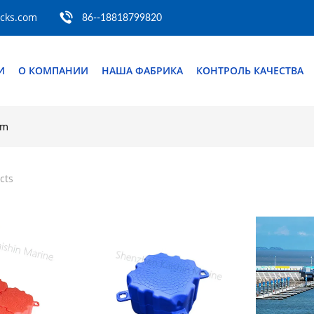
ocks.com
86--18818799820
И
О КОМПАНИИ
НАША ФАБРИКА
КОНТРОЛЬ КАЧЕСТВА
rm
cts