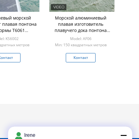
евый морской
Морской алюминиевый
т плавая понтона
плавая изготовитель
ормы T6061
плавучего дока понтона
ФИОЛЕТОВЫЙ
пристани дока платформы
el: KS6002
Model: AF06
тойчивый
адратных метров
Min: 150 квадратных метров
Контакт
Контакт
Irene