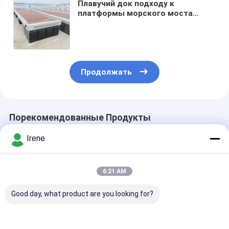
Плавучий док подходу к
платформы морского моста
шлюпки подводной лодки
плавучего дока корабля
морского плавая алюминиевый
Продолжать
Порекомендованные Продукты
Irene
6:21 AM
Good day, what product are you looking for?
500-600 мм высоты
Плавающий док с
Морской
алюминиевый
высокой
алюминиевы