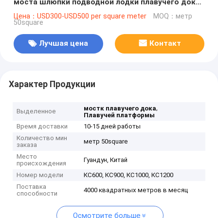
моста шлюпки подводной лодки плавучего дока
корабля морского плавая алюминиевый
Цена：USD300-USD500 per square meter
MOQ：метр
50square
Лучшая цена
Контакт
Характер Продукции
,
мостк плавучего дока
Выделенное
Плавучей платформы
Время доставки
10-15 дней работы
Количество мин
метр 50square
заказа
Место
Гуандун, Китай
происхождения
Номер модели
КС600, КС900, КС1000, КС1200
Поставка
4000 квадратных метров в месяц
способности
Осмотрите больше