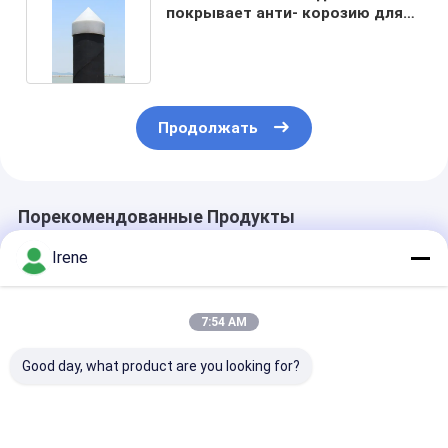
покрывает анти- корозию для
плавая понтона
Продолжать
Порекомендованные Продукты
Irene
7:54 AM
Good day, what product are you looking for?
Марина крышки
Крышки
Крышка кучи 
кучи PE
сверхмощной
Марины
Rotomolding шляпы
стеклоткани PE
пластиковая