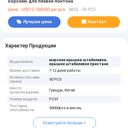
корозию для плавая понтона
Цена：USD12-100USD per pcs
MOQ：50 PCS
Лучшая цена
Контакт
Характер Продукции
,
морские крышки штабелевки
Выделенное
крышки штабелевки пристани
Время доставки
7-12 дней работы
Количество мин
50 PCS
заказа
Место
Гуандун, Китай
происхождения
Номер модели
PC01
Поставка
50000pcs в месяц
способности
Осмотрите больше