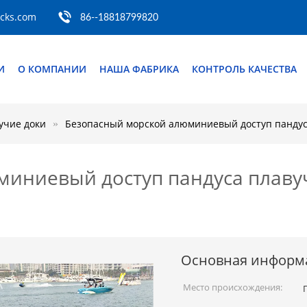
ocks.com
86--18818799820
И
О КОМПАНИИ
НАША ФАБРИКА
КОНТРОЛЬ КАЧЕСТВА
учие доки
Безопасный морской алюминиевый доступ пандуса
иниевый доступ пандуса плавуч
Основная информ
Место происхождения: