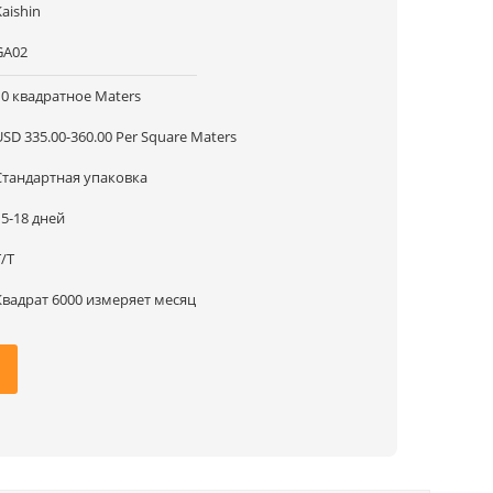
Kaishin
GA02
10 квадратное Maters
USD 335.00-360.00 Per Square Maters
Стандартная упаковка
15-18 дней
T/T
Квадрат 6000 измеряет месяц