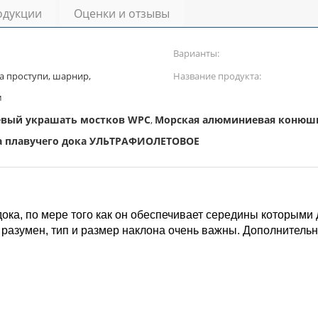
одукции
Оценки и отзывы
Варианты:
а проступи, шарнир,
Название продукта:
м
вый украшать мостков WPC
Морская алюминиевая конюш
,
а плавучего дока УЛЬТРАФИОЛЕТОВОЕ
ока, по мере того как он обеспечивает середины которыми
 разумен, тип и размер наклона очень важны. Дополнительно
.