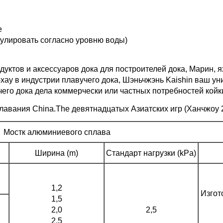
е
егулировать согласно уровню воды)
тов и аксессуаров дока для построителей дока, Марин, яхт
хау в индустрии плавучего дока, Шэньчжэнь Kaishin ваш у
чего дока дела коммерчески или частных потребностей койк
плавания China.The девятнадцатых Азиатских игр (Ханчжоу 
Мостк алюминиевого сплава
Ширина (m)
Стандарт нагрузки (kPa)
1,2
Изгот
1,5
2,0
2,5
2,5