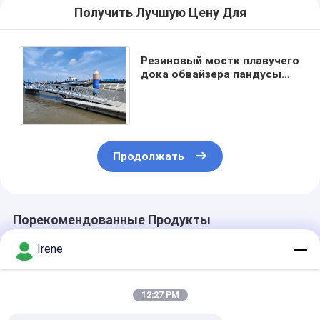
Получить Лучшую Цену Для
Резиновый мостк плавучего
дока обвайзера пандусы
дока 0.2mm до 15mm
алюминиевые морские
Продолжать
Порекомендованные Продукты
Irene
12:27 PM