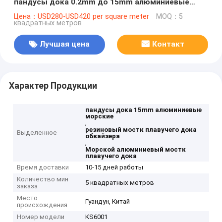
пандусы дока 0.2mm до 15mm алюминиевые
морские
Цена：USD280-USD420 per square meter
MOQ：5
квадратных метров
Лучшая цена
Контакт
Характер Продукции
пандусы дока 15mm алюминиевые
морские
,
резиновый мостк плавучего дока
Выделенное
обвайзера
,
Морской алюминиевый мостк
плавучего дока
Время доставки
10-15 дней работы
Количество мин
5 квадратных метров
заказа
Место
Гуандун, Китай
происхождения
Номер модели
KS6001