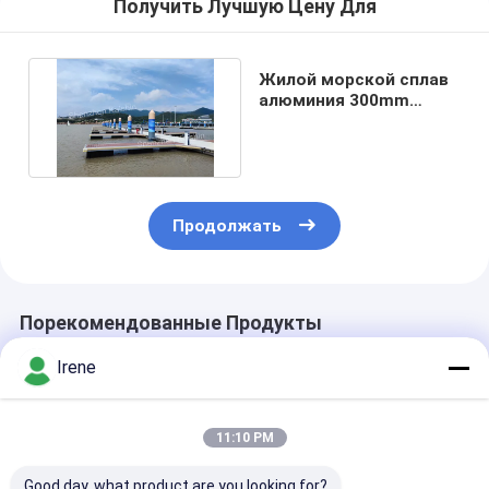
Получить Лучшую Цену Для
Жилой морской сплав
алюминия 300mm
понтона плавучего
дока
Продолжать
Порекомендованные Продукты
Irene
11:10 PM
Good day, what product are you looking for?