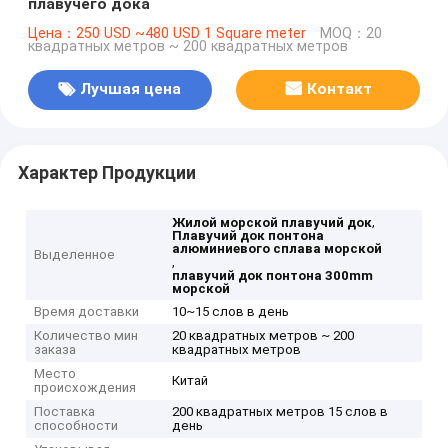
плавучего дока
Цена：250 USD ~480 USD 1 Square meter
MOQ：20
квадратных метров ~ 200 квадратных метров
Лучшая цена
Контакт
Характер Продукции
,
Жилой морской плавучий док
Плавучий док понтона
алюминиевого сплава морской
Выделенное
,
плавучий док понтона 300mm
морской
Время доставки
10~15 слов в день
Количество мин
20 квадратных метров ~ 200
заказа
квадратных метров
Место
Китай
происхождения
Поставка
200 квадратных метров 15 слов в
способности
день