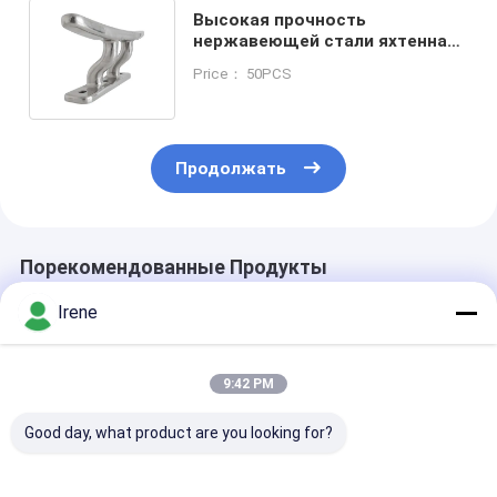
Высокая прочность
нержавеющей стали яхтенная
палуба подвески на заказ Dock
Price： 50PCS
Mooring Cleats
Продолжать
Порекомендованные Продукты
Irene
9:42 PM
Good day, what product are you looking for?
316 Нержавеющая
Морские стальные
Док нержаве