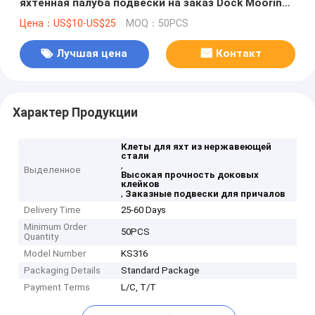
яхтенная палуба подвески на заказ Dock Mooring
Cleats
Цена：US$10-US$25
MOQ：50PCS
Лучшая цена
Контакт
Характер Продукции
Клеты для яхт из нержавеющей
стали
,
Выделенное
Высокая прочность доковых
клейков
,
Заказные подвески для причалов
Delivery Time
25-60 Days
Minimum Order
50PCS
Quantity
Model Number
KS316
Packaging Details
Standard Package
Payment Terms
L/C, T/T