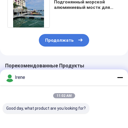
Подгонянный морской
алюминиевый мостк для
шлюпки корабля на плавая
моле
Продолжать
Порекомендованные Продукты
Irene
11:02 AM
Good day, what product are you looking for?
Алюминиевый
Морские плавая
Прочный пон
плавучий док для
пристани рыбной
0.2mm до