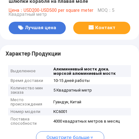
шлюпки корабля на плавая моле
Цена：USD200-USD500 per square meter
MOQ：5
Квадратный метр
Лучшая цена
Контакт
Характер Продукции
,
Алюминиевый мостк дока
Выделенное
морской алюминиевый мостк
Время доставки
10-15 дней работы
Количество мин
5 Квадратный метр
заказа
Место
Гуандун, Китай
происхождения
Номер модели
КС6001
Поставка
4000 квадратных метров в месяц
способности
Осмотрите больше