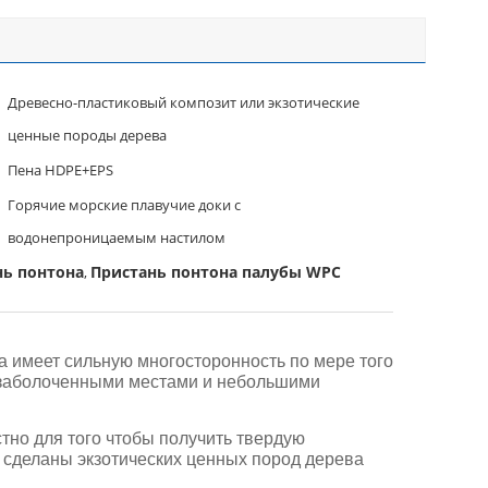
Древесно-пластиковый композит или экзотические
ценные породы дерева
Пена HDPE+EPS
Горячие морские плавучие доки с
водонепроницаемым настилом
нь понтона
Пристань понтона палубы WPC
,
 имеет сильную многосторонность по мере того
ад заболоченными местами и небольшими
тно для того чтобы получить твердую
сделаны экзотических ценных пород дерева