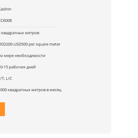
Kaishin
КС6008
5 квадратных метров
USD200-USD500 per square meter
по мере необходимости
10-15 рабочих дней
/T, L/C
4000 квадратных метров в месяц