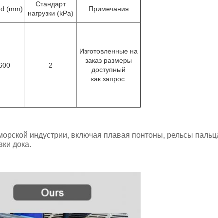
Стандарт
rd (mm)
Примечания
нагрузки (kPa)
Изготовленные на
заказ размеры
600
2
доступный
как запрос.
рской индустрии, включая плавая понтоны, рельсы пальца,
ки дока.