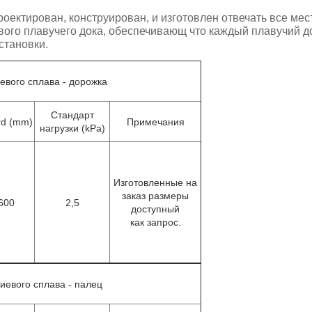
роектирован, конструирован, и изготовлен отвечать все м
ого плавучего дока, обеспечивающ что каждый плавучий д
становки.
евого сплава - дорожка
Стандарт
rd (mm)
Примечания
нагрузки (kPa)
Изготовленные на
заказ размеры
600
2,5
доступный
как запрос.
иевого сплава - палец