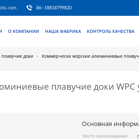
ocks.com
86--18818799820
И
О КОМПАНИИ
НАША ФАБРИКА
КОНТРОЛЬ КАЧЕСТВА
плавучие доки
Коммерчески морские алюминиевые плавуч
юминиевые плавучие доки WPC 
Основная информ
Место происхождения: