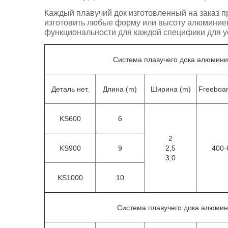
Каждый плавучий док изготовленный на заказ п
изготовить любые форму или высоту алюминиев
функциональности для каждой специфики для у
Система плавучего дока алюмини
Деталь нет.
Длина (m)
Ширина (m)
Freeboa
KS600
6
2
KS900
9
2,5
400-
3,0
KS1000
10
Система плавучего дока алюмин