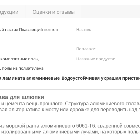
одукции
Оценки и отзывы
ый настил Плавающий понтон
Настил:
Поплавки:
 композитные полы,
Название продукта:
 полы из полиэтилена
ла ламината алюминиевые
Водоустойчивая украшая приста
,
ава для шлюпки
 и цемента вещь прошлого. Структура алюминиевого сплава
Новая альтернатива к мосту или дорожке для переводить н
 из морской ранга алюминиевого 6061-T6, сваренной совмес
и изолированными алюминиевыми лучами, на которых полы 